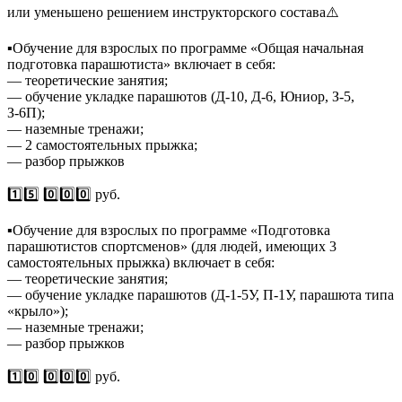
или уменьшено решением инструкторского состава⚠️
▪️Обучение для взрослых по программе «Общая начальная
подготовка парашютиста» включает в себя:
— теоретические занятия;
— обучение укладке парашютов (Д-10, Д-6, Юниор, З-5,
З-6П);
— наземные тренажи;
— 2 самостоятельных прыжка;
— разбор прыжков
1️⃣5️⃣ 0️⃣0️⃣0️⃣ руб.
▪️Обучение для взрослых по программе «Подготовка
парашютистов спортсменов» (для людей, имеющих 3
самостоятельных прыжка) включает в себя:
— теоретические занятия;
— обучение укладке парашютов (Д-1-5У, П-1У, парашюта типа
«крыло»);
— наземные тренажи;
— разбор прыжков
1️⃣0️⃣ 0️⃣0️⃣0️⃣ руб.