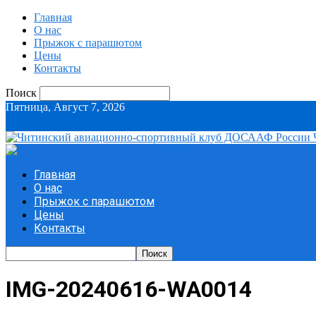
Главная
О нас
Прыжок с парашютом
Цены
Контакты
Поиск
Пятница, Август 7, 2026
Главная
О нас
Прыжок с парашютом
Цены
Контакты
IMG-20240616-WA0014